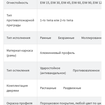
Огнестойкость
EIW 15, EIW 30, EIW 45, EIW 60, EIW 90, EIW 120
Тип
противопожарной
1-го типа или 2-го типа
преграды
Тип исполнения
Рамные
Безрамные
Моллированные 
Материал каркаса
Алюминиевый профиль
(рамы)
Ударостойкое
Тип остекления
Противовзломное
(антивандальное)
Комплектация
Распашные
Раздвижные
дверями
Окраска профиля
Порошковое покрытие, любой цвет по шкал