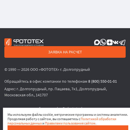
ЗАЯВКА НА РАСЧЕТ
© 1990 — 2026 ООО «ФОТОТЕХ» г. Долгопрудный
Обращайтесь в офис компании по телефонам
8 (800) 550-01-01
Адрес:
г. Долгопрудный, пр. Пацаева, 7к1, Долгопрудный,
Московская обл., 141707
или по электронной почте
sales@phototech.ru
Мы используем файлы cookie, метрические программы и системы аналитики.
Продолжая работу с сайтом, вы соглашаетесь с
Политикой обработки
Политика конфиденциальности
,
Согласие на обработку
персональных данных
и
Правилами пользования сайтом.
персональных данных
,
Согласие на получение рекламных